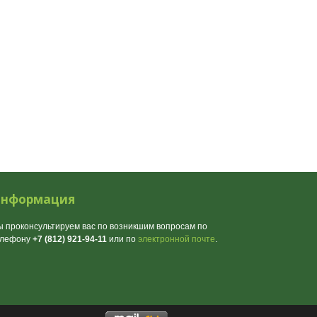
нформация
 проконсультируем вас по возникшим вопросам по
елефону
+7 (812) 921-94-11
или по
электронной почте
.