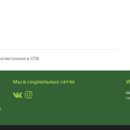
косметология в СПб
Мы в социальных сетях
И
Мы
т
д