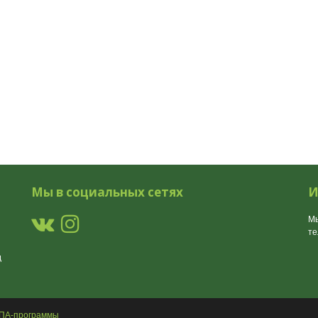
Мы в социальных сетях
И
Мы
т
д
СПА-программы