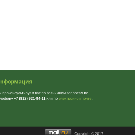
нформация
 проконсультируем вас по возникшим вопросам по
елефону
+7 (812) 921-94-11
или по
электронной почте
.
Copyright © 2017.